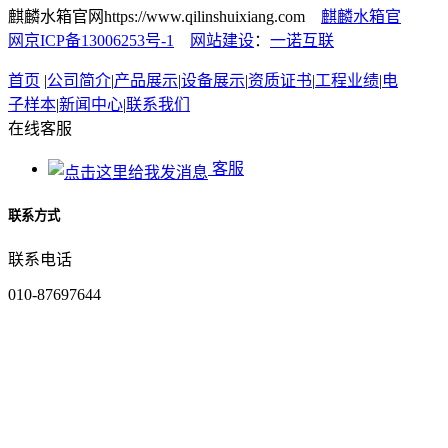
麒麟水箱官网https://www.qilinshuixiang.com
麒麟水箱官
网京ICP备13006253号-1
网站建设
：
一诺互联
首页
|
公司简介
|
产品展示
|
设备展示
|
资质证书
|
工程业绩
|
电
子样本
|
新闻中心
|
联系我们
在线客服
客服
联系方式
联系电话
010-87697644
联系手机
18501308889
二维码