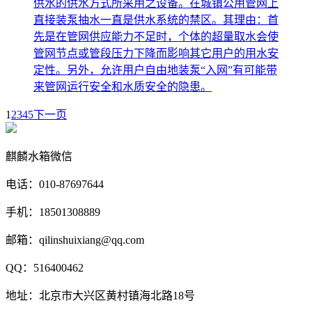
供水的供水方式所采用之设备。在城镇公用管网上
直接装泵抽水一直是供水系统的禁区。其理由：首
先是在管网供应能力不足时，个体的超量取水会使
管网节点或管段压力下降而影响其它用户的用水安
定性。另外，允许用户自由地装泵“入网”有可能带
来管网运行安全和水质安全的隐患。
1
2
3
4
5
下一页
麒麟水箱微信
电话：010-87697644
手机：18501308889
邮箱：qilinshuixiang@qq.com
QQ：516400462
地址：北京市大兴区黄村镇海北路18号