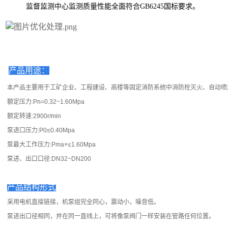
监督监测中心监测质量性能全面符合GB6245国标要求。
产品用途：
本产品主要用于工矿
企业、工程建设、高楼等固定消防系统中消防栓灭火、自动喷
额定压力:Pn=0.32~1.60Mpa
额定转速:2900r/min
泵进口压力:P0≤0.40Mpa
泵最大工作压力:Pma×≤1.60Mpa
泵进、出口口径:DN32~DN200
产品结构形式
采用电机直接链接，机泵组完全同心，震动小，噪音低。
泵进出口径相同，并在同一直线上，可将像泵阀门一样安装在管路任何位置。