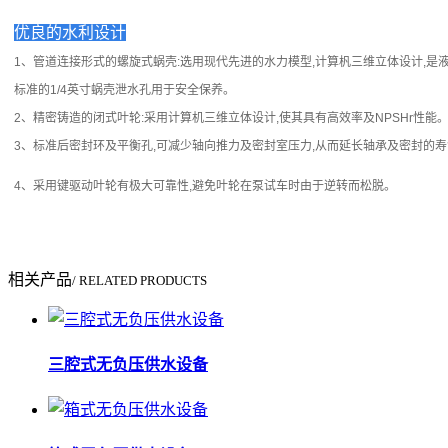
优良的水利设计
1、管道连接形式的螺旋式蜗壳:选用现代先进的水力模型,计算杋三维立体设计,是
标准的1/4英寸蜗壳泄水孔用于安全保养。
2、精密铸造的闭式叶轮:采用计算机三维立体设计,使其具有高效率及NPSHr性能
3、标准后密封环及平衡孔,可减少轴向推力及密封室压力,从而延长轴承及密封的
4、采用键驱动叶轮有极大可靠性,避免叶轮在泵试车时由于逆转而松脱。
相关产品
/ RELATED PRODUCTS
三腔式无负压供水设备