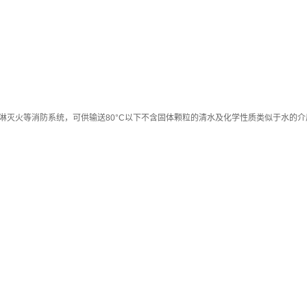
淋灭火等消防系统，可供输送80°C以下不含固体颗粒的清水及化学性质类似于水的