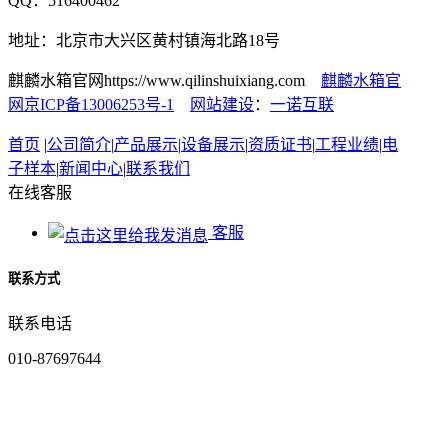
QQ：516400462
地址：北京市大兴区黄村镇海北路18号
麒麟水箱官网https://www.qilinshuixiang.com
麒麟水箱官
网京ICP备13006253号-1
网站建设
：
一诺互联
首页
|
公司简介
|
产品展示
|
设备展示
|
资质证书
|
工程业绩
|
电
子样本
|
新闻中心
|
联系我们
在线客服
客服
联系方式
联系电话
010-87697644
联系手机
18501308889