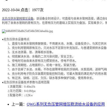
2022-10-04
点击：1977次
无负压供水管网增压设备
。该设备全封闭设计，可直接与自来水管网连接，通过自动
利用了自来水管网的原有压力，在原有压力的基础上实现压力叠加，实现差多少，
●无负压供水设备特点
1、直接与自来水管网串联联接，不用建水池、水箱，设备投资小，与其它供水
2、充分利用管网原有压力，只对水压不足部分补充加压，与普通变频供水设备
3、无水池渗漏、冒、滴等跑水现象。
4、彻底解决水池、水箱的二次污染问题，安全卫生。
5、停电时可由自来水原有压力照常供水，停电不停水。
6、施工周期短，占地面积小，机电一体化，安装方便。
7、由于去掉了水池、水箱，不存在故障率较高的浮球阀、水泵底阀、进排气阀的
8、充分利用电子防负压装置的智能控制功能，可最大限度的满足用户的用水需
9、有过流、缺相、过压、欠压、缺水等多种保护功能，使用寿命长。
●无负压供水设备技术参数与适用范围
1.流量范围：0-40m3/h
2.压力范围：0-6.0Mpa
3.配备功率：≤12Kw
上一篇：
QWG系列无负压管网增压稳流给水设备的应用