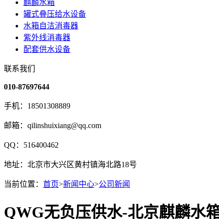
麒麟水箱
罐式叠压给水设备
水箱自洁消毒器
紫外线消毒器
配套供水设备
联系我们
010-87697644
手机：18501308889
邮箱：qilinshuixiang@qq.com
QQ：516400462
地址：北京市大兴区黄村镇海北路18号
当前位置：
首页
>
新闻中心
>
公司新闻
QWG无负压供水-北京麒麟水