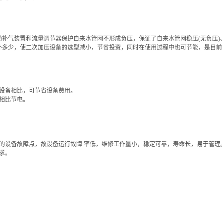
补气装置和流量调节器保护自来水管网不形成负压，保证了自来水管网稳压(无负压
补多少，使二次加压设备的选型减小，节省投资，同时在使用过程中也可节能，是目前
设备相比，可节省设备费用。
相比节电。
设备故障点，故设备运行故障 率低，维修工作量小，稳定可靠，寿命长，易于管理
求。