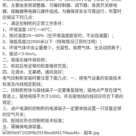
柜，主要由变频调整器、可编控制器、调节器、各类开关继电
器、接触器等电器元器件组成。为确保其安全可靠运行，布置时
应保证下列几点：
一、满足控制柜的正常工作条件：
1、环境温度-10℃～40℃；
2、相对温度20～90%（在环境温度剧变时，不出现凝露）；
3、海拔高度过2000米以下（特殊情况订货时注明）；
4、环境气体中含尘量要少，无腐性，易燃气体、无活动阴离子；
5、振动＜0.6m/s。
二、易接近操作易检修；
三、柜前后有足够的检查维修究竟；
四、无滴水、无暴晒，通风良好；
电气控制柜安装时要注意下面几点：一、按电气设备的安装技术
标准及内线规定配线；
二、控制柜柜体与接线端子一定要重复接地，接地点严禁在煤气
管道上，接地电阻不大于100Ω，并且接地线的线径应符合下表的
规定；
三、进户电源的控制柜的电源端子一定要单独设置一只容量足够
的空气开关；
四、配线应符合控制柜技术标准；
五、需确保电源容量。