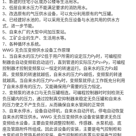
1、新建的住宅小区或办公楼等生活用水。
2、低层自来水压力不能满足要求的消防用水。
3、改选原有的气压供水设备，可以充分利用原有的气压罐。
4、已经建好水池的，可以采用无负压设备与水池共用的供水方
式，进一步节能。
5、自来水厂的大型中间加压泵站。
6、工矿企业的生产、生活用水等。
7、各种循环水系统。
WWG 无负压变频供水设备工作原理
1、当自来水的压力PZ低于用户所需的设定压力Py时，可编程控
制器会自动变频软启动运行，直到管道的实际压力Pz=Py，可编程
控制器才控制变频泵以一恒定的转速运行。自来水的压力Pz超
高，变频泵的转速就越低，自来水的压力Pz越低，变频泵的转速
就越高。当自来水的压力Pz=Py时，变频泵就停止工作既充分利用
了自来水原有的压力，又能确保用户需要的压力恒定。
2、变频泵的进水口与无负压罐相连。可编程控制器时时刻检测无
负压罐内的压力，通过控制真空抑制器来稳定无负压罐和自来水
的压力使之不产生负压，从而确保自来水管网的正常供
3、自来水停水，设备自动停机，自来水自动开机，停电自动恢复
自来水的常压供水。WWG 无负压变频供水设备安装要求无负压
变频给水设备，主要由变频调整控制柜、传感器、水泵机组、底
座及管路附件所组成。因此该设备的安装，主要是电气控制柜和
水泵机组及管路系统的安装。电气控制柜的布置与安装电气控制