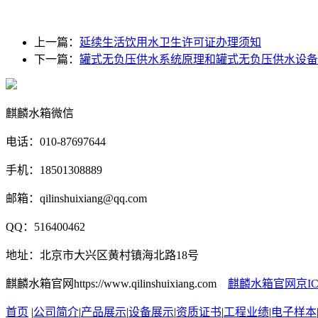
上一篇：
延续生活饮用水卫生许可证办理须知
下一篇：
罐式无负压供水系统原理和罐式无负压供水设备
麒麟水箱微信
电话：010-87697644
手机：18501308889
邮箱：qilinshuixiang@qq.com
QQ：516400462
地址：北京市大兴区黄村镇海北路18号
麒麟水箱官网https://www.qilinshuixiang.com
麒麟水箱官网京ICP备
首页
|
公司简介
|
产品展示
|
设备展示
|
资质证书
|
工程业绩
|
电子样本