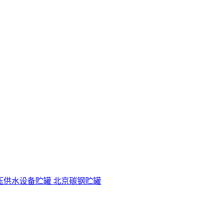
压供水设备
贮罐 北京碳钢贮罐