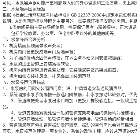
可见，水泵噪声很可能严重地影响人们的身心健康和生活质量，患上易
三、水泵噪声国家标准
根据《社会生活环境噪声排放标准》GB 22337-2008中规定水泵低频
说明：A类房间是指以睡眠为主要目的，需要保证夜间安静的房间。包
      B类房间是指主要在昼间使用，需要保证思考与精神集中、正常讲
       包括学校教师、办公室、住宅中卧室以外的其他房间等。
四、水泵噪声治理分析
1、机房墙面及顶面做吸声处理；
2、机房内门窗更换成隔声门及隔声窗；
3、为了隔绝振动及固体声传播，在地面与基础之间安装减振器；
4、水泵的进出管道上安装减振软管；
5、机房内所有管道进行悬空处理，安装阻尼弹簧吊架减振器；
6、机房如需安装排风扇，排风扇需加装消声器。
五、水泵噪声治理措施
1 、水泵房的门窗安装隔声门窗；进、排风管道安装通风消声器。　
2、系统隔振水泵系统隔振一般选用隔振器，若水泵振动比较强时，优
　　3、管道隔振处理水泵出水口增加（更换）橡胶软连接，一般软连
品。
　　4、管道支架做减振处理一般的管道支架与地面的连接均为硬连接
　　5、管道穿墙处理一般管道与墙体是硬连接，管道振动的能量相当
6、管道阻尼隔声包扎管道振动噪声较高，振动的空气声也会对居民造
可见，水泵噪声治理是一项专业的、系统的改造工程，应该从声源的发