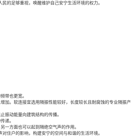
人民的足够重视，唤醒维护自己安宁生活环境的权力。
的频带也更宽。
显增加。软连接宜选用隔振性能较好，长度较长且耐腐蚀的专业隔振产
阻止振动能量向建筑结构的传播。
的传递。
，另一方面也可以起到隔绝空气声的作用。
声对住户的影响，构建安宁的空间与和谐的生活环境。