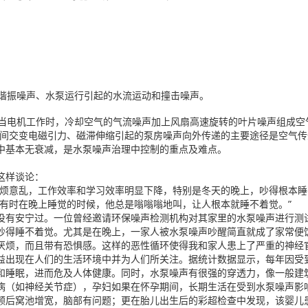
道谐振噪声、水泵运行引起的水流运动和撞击噪声。
。当电机工作时，冷却空气的气流噪声加上风扇高速旋转的叶片噪声组成空
之间交变电磁引力、磁滞伸缩引起的泵房噪声向外传递的主要途径是空气传
中基本无衰减，是水泵噪声治理中控制的重点及难点。
这样谈论：
心烦意乱，工作效率和学习效率明显下降，特别是冬天的晚上，吵得根本睡
有时在晚上睡觉的时候，他总是嗡嗡嗡地叫，让人根本就睡不着觉。”
没有安宁过。一位曾经邀请环保噪声检测机构对其家里的水泵噪声进行测
吵得睡不着觉。尤其是在晚上，一家人被水泵噪声吵醒简直就成了家常便
厌烦，而且带有恐惧感。这样的恶性循环使得我和家人患上了严重的神经
益出现在人们的生活环境中并为人们所关注。据统计数据显示，每年因受到
和睡眠，进而危及人体健康。同时，水泵噪声有很强的穿透力，像一般建
病（如神经关节症），孕妇如果在怀孕期间，长期生活在受到水泵噪声影
颅后窝池增宽，脑部有问题；更在胎儿出生后的彩超检查中发现，该婴儿