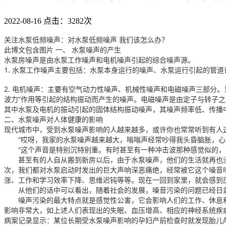
2022-08-16
点击：3282次
关注水泵低频噪声：对水泵低频噪声 我们该怎么办？
此博文包含图片 一、 水泵噪声的产生
水泵房噪声是由水泵工作噪声和电机噪声引起的综合噪声源。
1. 水泵工作噪声主要包括：水泵本身运行的噪声、水泵运行引起的管
2. 电机噪声：主要有空气动力性噪声、机械性噪声和电磁噪声三部分
波力”作用等引起的结构振动而产生的噪声。电磁噪声是由定子与转子
其中水泵及电机的振动引起的固体结构振动噪声，其噪声频率低、传播
二、水泵噪声对人体健康的影响
现代城市中，受到水泵噪声影响的人越来越多，或许你也常常听到有人
　　“哎呀，我家的水泵噪声越来越大，嗡嗡声经常吵得我头昏脑胀，
　　“这个声音是特别沉特别重。有时甚至有一种冲击波那种感觉似的，
　　甚至有的人自从搬到新房以后，由于水泵噪声，他们的生活就再也
次，我们都对水泵启动时发出的巨大声响深恶痛绝，经常被它这个噪音
涨、工作和学习效率下降、思维迟钝等等。现在一回到家里，就会感到
　　从他们的话中可以看出，随着社会的发展，噪音污染的问题已经日
　　噪声污染的最大特点就是感觉性公害，它会影响人们的工作、休息
影响非常大，如上述人们表现出的失眠、血压增高、相应的神经系统疾
病案记录显示：某位长期受水泵噪声影响的孕妇产前检查时就发现胎儿