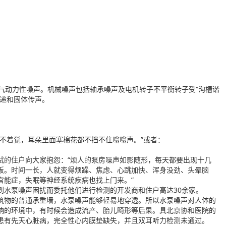
气动力性噪声。机械噪声包括轴承噪声及电机转子不平衡转子受“沟槽谐
递和固体传声。
不着觉，耳朵里面塞棉花都不挡不住嗡嗡声。”或者：
试的住户向大家抱怨：“烦人的泵房噪声如影随形，每天都要出现十几
饭。时间一长，人就变得烦躁、焦虑、心跳加快、浑身没劲、头晕脑
官能症，失眠等神经系统疾病也找上门来。”
水泵噪声困扰而委托他们进行检测的开发商和住户高达30余家。
筑物的普通承重墙，水泵噪声能够轻易地穿透。所以水泵噪声对人体的
响的环境中，有时候会造成流产、胎儿畸形等后果。具北京协和医院的
患有先天心脏病，完全性心内膜垫缺失，并且双耳听力检测未通过。