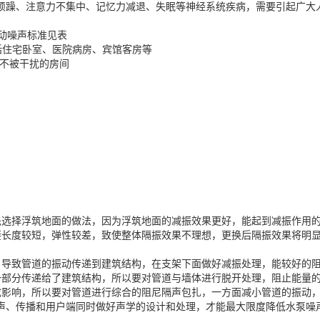
烦躁、注意力不集中、记忆力减退、失眠等神经系统疾病，需要引起广大
振动噪声标准见表
括住宅卧室、医院病房、宾馆客房等
话不被干扰的房间
先选择浮筑地面的做法，因为浮筑地面的减振效果更好，能起到减振作用
接长度较短，弹性较差，致使整体隔振效果不理想，更换后隔振效果将明
，导致管道的振动传递到建筑结构，在支架下面做好减振处理，能较好的
一部分传递给了建筑结构，所以要对管道与墙体进行脱开处理，阻止能量
成影响，所以要对管道进行综合的阻尼隔声包扎，一方面减小管道的振动
声、传播和用户端同时做好声学的设计和处理，才能最大限度降低水泵噪